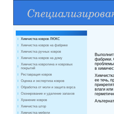
Химчистка ковров ЛЮКС
Химчистка ковров на фабрике
Химчистка ручных ковров
Выполнить
Химчистка ковров на дому
фабрики. 
проблемы 
Химчистка ковролина и ковровых
покрытий
в химичес
Реставрация ковров
Химчистка
ее течь, 
Оценка и экспертиза ковров
прикрепят
Обработка от моли и защита ворса
влаги или
Озонирование и удаление запахов
герметич
Хранение ковров
Альтерна
Химчистка штор
Химчистка мебели