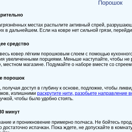
Порошок
арительно
агрязнённых местах распылите активный спрей, разрушающ
их в дальнейшем. Если на ковре нет сильной грязи, перейди
щее средство
весь ковер лёгким порошковым слоем с помощью кухонного 
ия увеличенными порциями. Меньше наступайте, чтобы не 
, местном магазине. Подумайте о наборе вместе со спреем,
те порошок
, получая доступ в глубину к основе, подложке, чтобы лик
зков, излишними
раскрутите нити, разобьете направление 
учкой, чтобы было удобно стоять.
30 минут
ание и проникновение примерно полчаса. Не бойтесь продл
р достаточно испачкан. Пока ждете, не допускайте в комнат