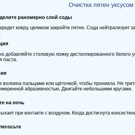
Очистка пятен уксусом
еделите раномерно слой соды
вредит ковру, целиком закройте пятно. Сода нейтрализует з
.
ация
о добавляйте столовую ложку дистиллированного белого ук
я паста.
ния
в волокна пальцами или щёточкой, чтобы проникла. Не три
умеренной абразивностью. Двигайте небольшими кругами.
те на ночь
ыхает при контакте с воздухом. Когда достигнута консистенц
лесосьте