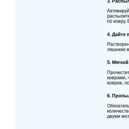
3. Распы
Активируй
распылите
по ковру.
4. Дайте
Растворен
лишнюю вл
5. Мягко
Прочистит
коврами, 
ковров, п
6. Пропы
Обязатель
количеств
двумя мо