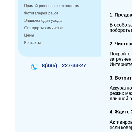
Прямой разговор с технологом
Фотогалерея работ
1. Предв
Энциклопедия ухода
В особо з
Стандарты химчистки
побороть 
Цены
Контакты
2. Чистя
Покройте 
загрязнен
Интернете
8(495)
227-33-27
3. Вотри
Аккуратно
резких ма
длинной р
4. Ждите 
Активиров
если кове