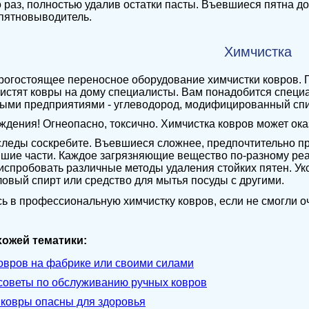
 раз, полностью удалив остатки пасты. Въевшиеся пятна д
пятновыводитель.
Химчистка
рогостоящее переносное оборудование химчистки ковров. 
истят ковры на дому специалисты. Вам понадобится специ
ми предприятиями - углеводород, модифицированный спирт
дения! Огнеопасно, токсично. Химчистка ковров может ока
леды соскребите. Въевшиеся сложнее, предпочтительно п
шие части. Каждое загрязняющие вещество по-разному ре
испробовать различные методы удаления стойких пятен. Ук
овый спирт или средство для мытья посуды с другими.
ь в профессиональную химчистку ковров, если не смогли о
хожей тематики:
ковров на фабрике или своими силами
советы по обслуживанию ручных ковров
 ковры опасны для здоровья