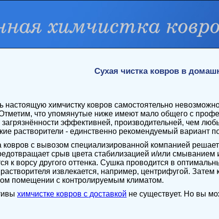
Сухая чистка ковров в домаш
 настоящую химчистку ковров самостоятельно невозможно
Отметим, что упомянутые ниже имеют мало общего с профе
загрязнённости эффективней, производительней, чем люб
кие растворители - единственно рекомендуемый вариант п
 ковров с вывозом специализированной компанией решает
предотвращает срыв цвета стабилизацией и/или смыванием и
ся к ворсу другого оттенка. Сушка проводится в оптималь
 растворителя извлекается, например, центрифугой. Затем
ном помещении с контролируемым климатом.
тивы
химчистке ковров с доставкой
не существует. Но вы мо