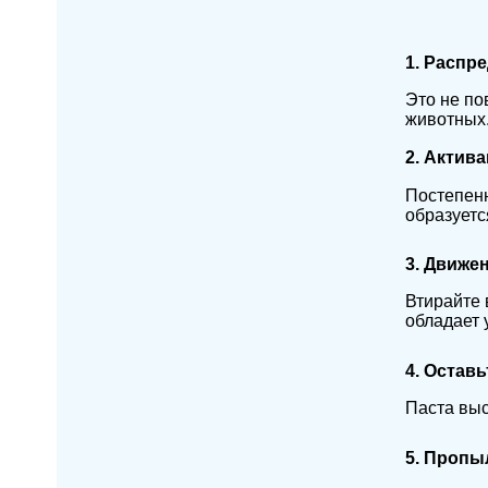
1. Распр
Это не по
животных
2. Актив
Постепенн
образуетс
3. Движе
Втирайте 
обладает 
4. Оставь
Паста выс
5. Пропы