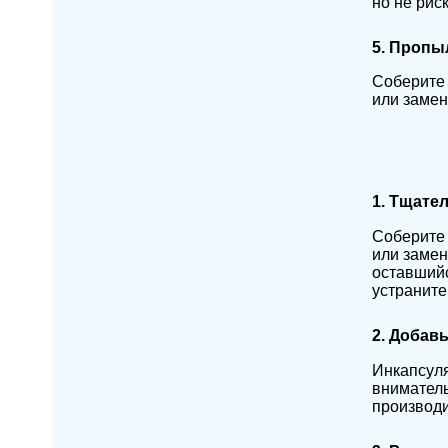
но не риск
5. Пропы
Соберите 
или замен
1. Тщате
Соберите 
или замен
оставшийс
устраните
2. Добав
Инкапсуля
вниматель
производи