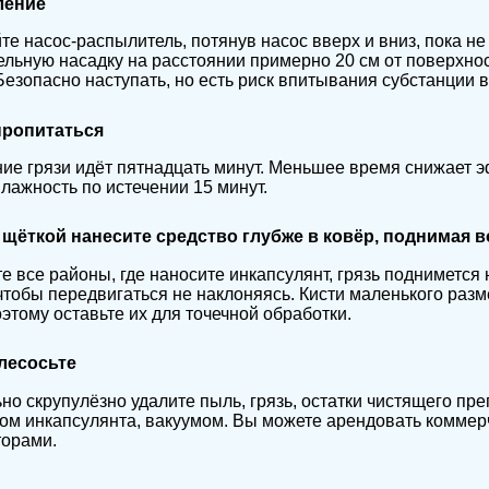
ление
те насос-распылитель, потянув насос вверх и вниз, пока н
льную насадку на расстоянии примерно 20 см от поверхно
 Безопасно наступать, но есть риск впитывания субстанции в
 пропитаться
ие грязи идёт пятнадцать минут. Меньшее время снижает э
ажность по истечении 15 минут.
й щёткой нанесите средство глубже в ковёр, поднимая 
е все районы, где наносите инкапсулянт, грязь поднимется 
чтобы передвигаться не наклоняясь. Кисти маленького ра
оэтому оставьте их для точечной обработки.
лесосьте
но скрупулёзно удалите пыль, грязь, остатки чистящего пре
ом инкапсулянта, вакуумом. Вы можете арендовать коммер
торами.