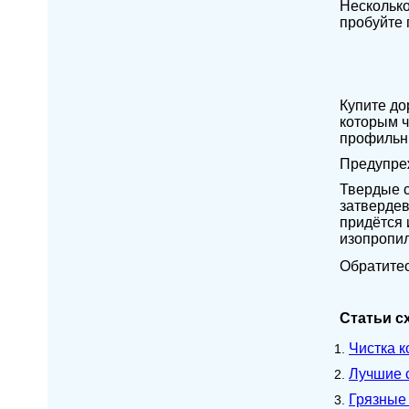
Несколько
пробуйте 
Купите до
которым ч
профильны
Предупреж
Твердые с
затвердев
придётся 
изопропил
Обратитес
Статьи с
Чистка 
Лучшие 
Грязные