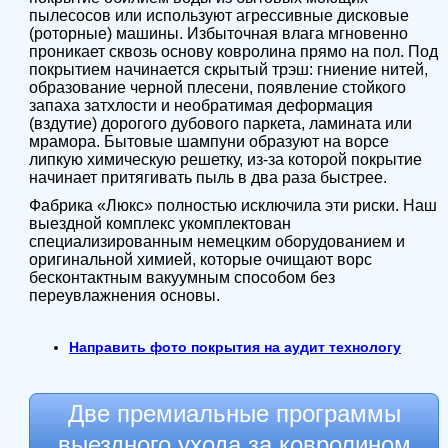
пылесосов или используют агрессивные дисковые
(роторные) машины. Избыточная влага мгновенно
проникает сквозь основу ковролина прямо на пол. Под
покрытием начинается скрытый трэш: гниение нитей,
образование черной плесени, появление стойкого
запаха затхлости и необратимая деформация
(вздутие) дорогого дубового паркета, ламината или
мрамора. Бытовые шампуни образуют на ворсе
липкую химическую решетку, из-за которой покрытие
начинает притягивать пыль в два раза быстрее.
Фабрика «Люкс» полностью исключила эти риски. Наш
выездной комплекс укомплектован
специализированным немецким оборудованием и
оригинальной химией, которые очищают ворс
бесконтактным вакуумным способом без
переувлажнения основы.
Направить фото покрытия на аудит технологу
Две премиальные программы
выездного ухода за ковролином