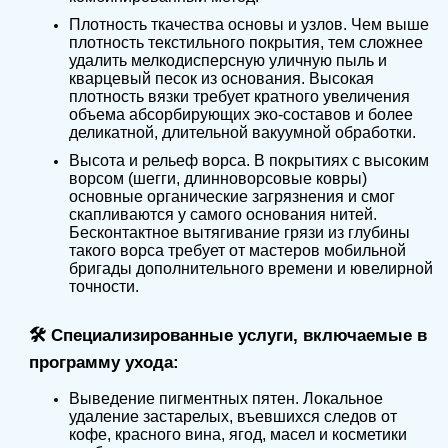
Плотность ткачества основы и узлов. Чем выше
плотность текстильного покрытия, тем сложнее
удалить мелкодисперсную уличную пыль и
кварцевый песок из основания. Высокая
плотность вязки требует кратного увеличения
объема абсорбирующих эко-составов и более
деликатной, длительной вакуумной обработки.
Высота и рельеф ворса. В покрытиях с высоким
ворсом (шегги, длинноворсовые ковры)
основные органические загрязнения и смог
скапливаются у самого основания нитей.
Бесконтактное вытягивание грязи из глубины
такого ворса требует от мастеров мобильной
бригады дополнительного времени и ювелирной
точности.
🛠️ Специализированные услуги, включаемые в
программу ухода:
Выведение пигментных пятен. Локальное
удаление застарелых, въевшихся следов от
кофе, красного вина, ягод, масел и косметики