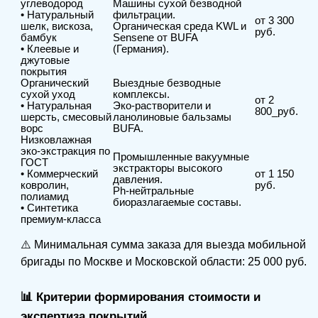
углеводород
Машины сухой безводной
• Натуральный
фильтрации.
от 3 300
шелк, вискоза,
Органическая среда KWL и
руб.
бамбук
Sensene от BUFA
• Клеевые и
(Германия).
джутовые
покрытия
Органический
Выездные безводные
сухой уход
комплексы.
от 2
• Натуральная
Эко-растворители и
800_руб.
шерсть, смесовый
ланолиновые бальзамы
ворс
BUFA.
Низковлажная
эко-экстракция по
Промышленные вакуумные
ГОСТ
экстракторы высокого
• Коммерческий
от 1 150
давления.
ковролин,
руб.
Ph-нейтральные
полиамид
биоразлагаемые составы.
• Синтетика
премиум-класса
⚠️ Минимальная сумма заказа для выезда мобильной
бригады по Москве и Московской области: 25 000 руб.
📊 Критерии формирования стоимости и
экспертиза покрытий