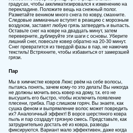
градусах, чтобы акклиматизировался к изменению на
перекладине. Положите вещь на снежный полог.
Разметайте веником много снега по ковру, смахните.
Следовые аммиачные вступят в реакцию с морозным
воздухом, заставят любую грязь затвердеть и выпасть.
Оставьте снег на ковре на двадцать минут, затем
переверните, дублируйте эти шаги с основы. Уберите
лишний снег, повесьте ковер обратно на 20-30 минут.
Снег превратится из твердой фазы в пар, не намочив
текстиль! Встряхните, чтобы избавиться от замерзшей
грязи.
Пар
Мы в химчистке ковров Люкс рвём на себе волосы,
пытаясь понять, зачем кому-то это делать! Вы никогда
не должны мочить весь ковер на дому, т.к. его не
высушить его быстро, чтобы исключить появление
плесени, грибка. Пар слишком горяч. Вы знаете, как
сушка феном и выпрямление волос может повредить
их? Аналогичный эффект! В ворсе шерстяного ковра
пыль и пар создадут грязную смесь. Представьте, как
затруднительно достать её из ковра, разводы
фиксируются. Вариант мало эффективен, даже когда