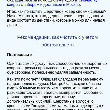
Обращайтесь за помощью ежегодно в
химчистку
ковров с забором и доставкой в Москве
.
Итак, как почистить шерстяной ковер своими силами?
Начнем с того, что поддержка вещи в первозданном
виде состоит из действий, которые можно или нельзя
делать.
Рекомендации, как чистить с учётом
обстоятельств
Пылесосьте
Один из самых доступных способов чистки шерстяных
ковров - трижды пропылесосить два раза за месяц
обе стороны, полноценно удаляя запылённость.
Как это помогает? Очищает благодаря переменному
направлению вакуума. Настройка насадки обязана
иметь бОльшую высоту, чем ворсинки, иначе они
разбиваются, скатываются, выдираются. Особенно,
длинноворсовые, ворсистые, возьмут
дополнительных усилий. Шерстяные волоски с
крошечными "воздушными карманами", где прячутся