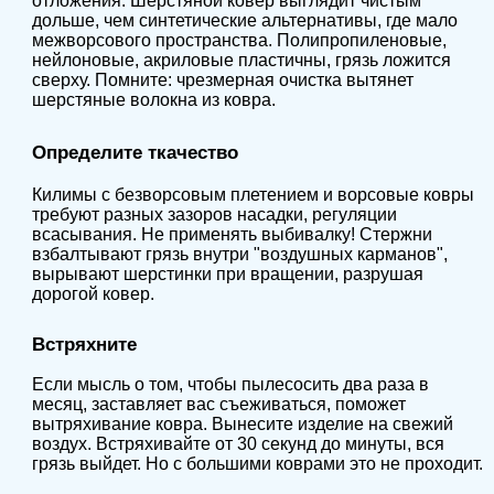
отложения. Шерстяной ковер выглядит чистым
дольше, чем синтетические альтернативы, где мало
межворсового пространства. Полипропиленовые,
нейлоновые, акриловые пластичны, грязь ложится
сверху. Помните: чрезмерная очистка вытянет
шерстяные волокна из ковра.
Определите ткачество
Килимы с безворсовым плетением и ворсовые ковры
требуют разных зазоров насадки, регуляции
всасывания. Не применять выбивалку! Стержни
взбалтывают грязь внутри "воздушных карманов",
вырывают шерстинки при вращении, разрушая
дорогой ковер.
Встряхните
Если мысль о том, чтобы пылесосить два раза в
месяц, заставляет вас съеживаться, поможет
вытряхивание ковра. Вынесите изделие на свежий
воздух. Встряхивайте от 30 секунд до минуты, вся
грязь выйдет. Но с большими коврами это не проходит.