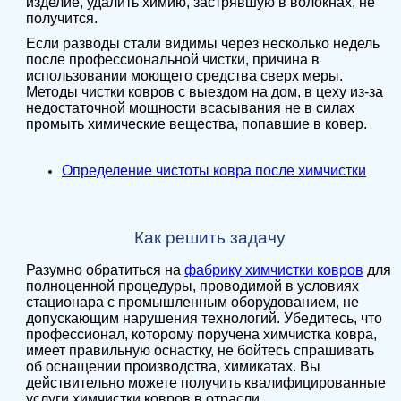
изделие, удалить химию, застрявшую в волокнах, не
получится.
Если разводы стали видимы через несколько недель
после профессиональной чистки, причина в
использовании моющего средства сверх меры.
Методы чистки ковров с выездом на дом, в цеху из-за
недостаточной мощности всасывания не в силах
промыть химические вещества, попавшие в ковер.
Определение чистоты ковра после химчистки
Как решить задачу
Разумно обратиться на
фабрику химчистки ковров
для
полноценной процедуры, проводимой в условиях
стационара с промышленным оборудованием, не
допускающим нарушения технологий. Убедитесь, что
профессионал, которому поручена химчистка ковра,
имеет правильную оснастку, не бойтесь спрашивать
об оснащении производства, химикатах. Вы
действительно можете получить квалифицированные
услуги химчистки ковров в отрасли.