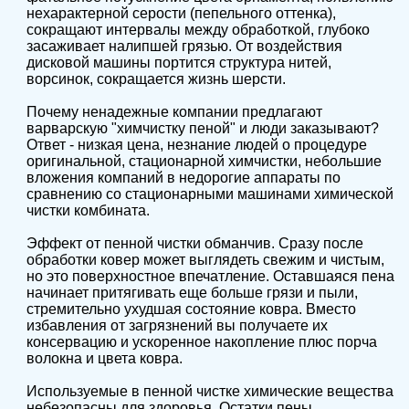
нехарактерной серости (пепельного оттенка),
сокращают интервалы между обработкой, глубоко
засаживает налипшей грязью. От воздействия
дисковой машины портится структура нитей,
ворсинок, сокращается жизнь шерсти.
Почему ненадежные компании предлагают
варварскую "химчистку пеной" и люди заказывают?
Ответ - низкая цена, незнание людей о процедуре
оригинальной, стационарной химчистки, небольшие
вложения компаний в недорогие аппараты по
сравнению со стационарными машинами химической
чистки комбината.
Эффект от пенной чистки обманчив. Сразу после
обработки ковер может выглядеть свежим и чистым,
но это поверхностное впечатление. Оставшаяся пена
начинает притягивать еще больше грязи и пыли,
стремительно ухудшая состояние ковра. Вместо
избавления от загрязнений вы получаете их
консервацию и ускоренное накопление плюс порча
волокна и цвета ковра.
Используемые в пенной чистке химические вещества
небезопасны для здоровья. Остатки пены,