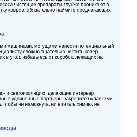
лесоса чистящие препараты глубже проникают в
ку ковров, обязательно наймите предлагающих
ка
ыми машинами, могущими нанести потенциальный
ециалисту сложно тщательно чистить ковер.
х в угол, избавьтесь от коробок, лежащих на
о- и светоизоляцию, делающие интерьер
дные удлиненные портьеры закрепите булавками.
 чтобы ни намокнуть, ни впитать химию, не
азводы