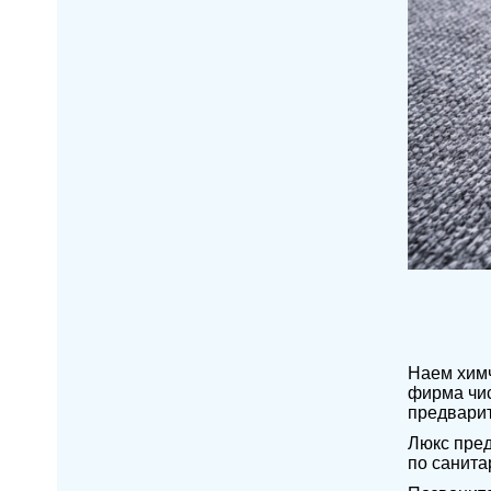
Наем химч
фирма чис
предварит
Люкс пред
по санит