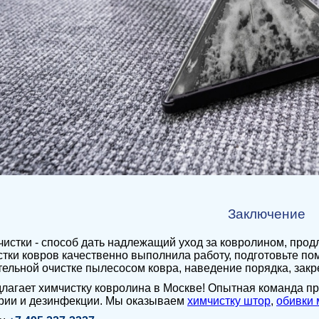
Заключение
истки - способ дать надлежащий уход за ковролином, продл
тки ковров качественно выполнила работу, подготовьте по
ельной очистке пылесосом ковра, наведение порядка, зак
лагает химчистку ковролина в Москве! Опытная команда 
арии и дезинфекции. Мы оказываем
химчистку штор
,
обивки 