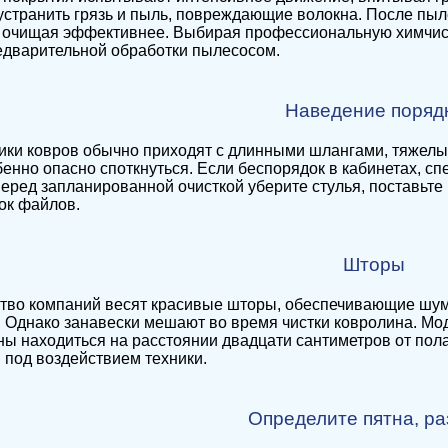
устранить грязь и пыль, повреждающие волокна. После пы
 очищая эффективнее. Выбирая профессиональную химчист
едварительной обработки пылесосом.
Наведение поряд
ики ковров обычно приходят с длинными шлангами, тяжел
бенно опасно споткнуться. Если беспорядок в кабинетах, сп
еред запланированной очисткой уберите стулья, поставьте и
пок файлов.
Шторы
тво компаний весят красивые шторы, обеспечивающие шум
 Однако занавески мешают во время чистки ковролина. Мо
ы находиться на расстоянии двадцати сантиметров от пола,
 под воздействием техники.
Определите пятна, р