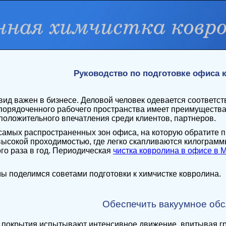
Руководство по подготовке офиса к
ид важен в бизнесе. Деловой человек одевается соответств
упорядоченного рабочего пространства имеет преимуществ
положительного впечатления среди клиентов, партнеров.
самых распространенных зон офиса, на которую обратите 
 высокой проходимостью, где легко скапливаются килограм
го раза в год. Периодическая
чистка ковролина в офисе в 
мы поделимся советами подготовки к химчистке ковролина.
Обеспечить вакуумное об
покрытия испытывают интенсивное движение, впитывая гря