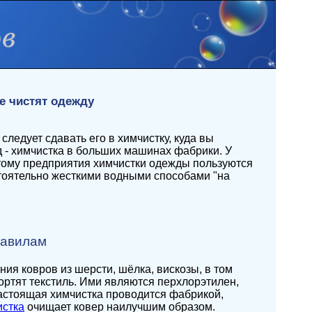
де чистят одежду
ледует сдавать его в химчистку, куда вы
 - химчистка в больших машинах фабрики. У
этому предприятия химчистки одежды пользуются
стоятельно жесткими водными способами "на
равилам
ия ковров из шерсти, шёлка, вискозы, в том
портят текстиль. Ими являются перхлорэтилен,
астоящая химчистка проводится фабрикой,
истка
очищает ковер наилучшим образом.