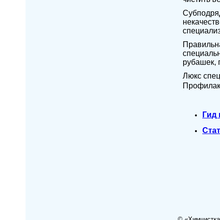
Субподряд
некачеств
специали
Правильна
специальн
рубашек, 
Люкс спец
Профилакт
Гид
Ста
© «Химчистка