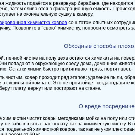
я жидкость подаётся в резервуар барабана, где находится 
ебя, затем сливаются в фильтрационную ёмкость. Происхо
ступает на окончательную сушку в камеру.
зированная химчистка ковров
со штатом опытных сотрудни
чику. Позвоните в "свою" химчистку, попросите осмотреть за
Обходные способы плохо
й, пенной чистке на полу цеха остаются химикаты на поверх
Они попадают в окружающую среду дома, домашние животны
ию. Остатки химии быстро притягивают грязь, портят цвет.
ть чистым, ковер проходит ряд этапов: удаление пыли, обра
 в сушильной комнате. Это не произойдет, когда отдадите к
берут плату, вернут или постирают на станке.
О вреде посредниче
 химчистки чистят ковры методиками мойки на полу или сти
у, не забыв взять с вас оплату, как за химическую чистку. В
я поддельной химчисткой ковров, так как не укомплектов
щи весом от 60 кг.