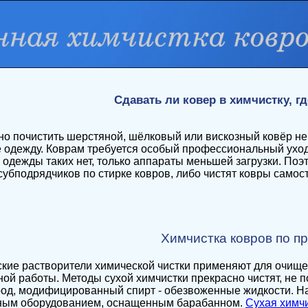
Сдавать ли ковер в химчистку, г
но почистить шерстяной, шёлковый или вискозный ковёр не с
 одежду. Коврам требуется особый профессиональный уход
 одежды таких нет, только аппараты меньшей загрузки. По
субподрядчиков по стирке ковров, либо чистят ковры само
Химчистка ковров по п
кие растворители химической чистки применяют для очищен
ной работы. Методы сухой химчистки прекрасно чистят, не 
од, модифицированный спирт - обезвоженные жидкости. Н
ным оборудованием, оснащенным барабанном.
Сухая химч