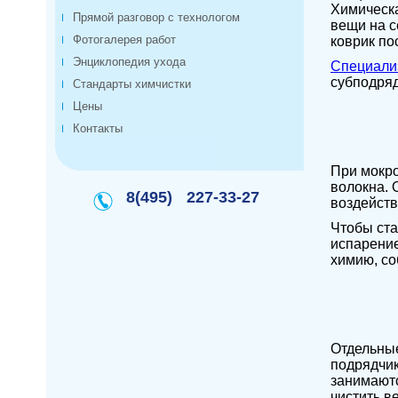
Химическа
Прямой разговор с технологом
вещи на с
Фотогалерея работ
коврик по
Энциклопедия ухода
Специали
субподряд
Стандарты химчистки
Цены
Контакты
При мокро
волокна. 
8(495)
227-33-27
воздейств
Чтобы ста
испарение
химию, со
Отдельные
подрядчик
занимаютс
чистить ве