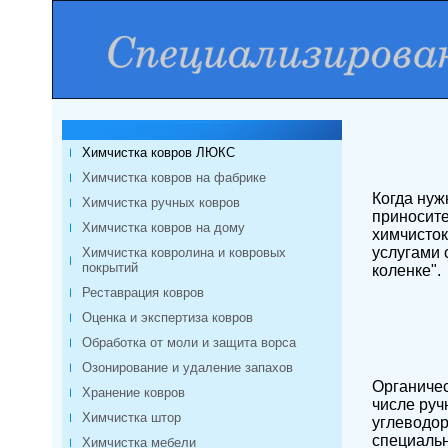
Химчистка ковров ЛЮКС
Химчистка ковров на фабрике
Когда нуж
Химчистка ручных ковров
приносите
Химчистка ковров на дому
химчисток
услугами 
Химчистка ковролина и ковровых
покрытий
коленке".
Реставрация ковров
Оценка и экспертиза ковров
Обработка от моли и защита ворса
Озонирование и удаление запахов
Органичес
Хранение ковров
числе руч
Химчистка штор
углеводор
специаль
Химчистка мебели