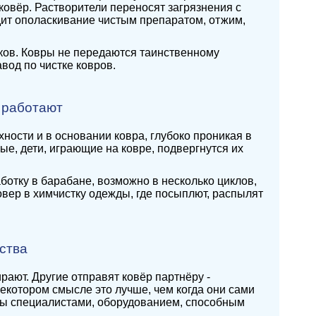
ковёр. Растворители переносят загрязнения с
дит ополаскивание чистым препаратом, отжим,
ков. Ковры не передаются таинственному
вод по чистке ковров.
 работают
ности и в основании ковра, глубоко проникая в
е, дети, играющие на ковре, подвергнутся их
ботку в барабане, возможно в несколько циклов,
овер в химчистку одежды, где посыплют, распылят
ства
рают. Другие отправят ковёр партнёру -
 некотором смысле это лучше, чем когда они сами
аны специалистами, оборудованием, способным