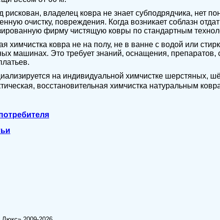
 рискован, владелец ковра не знает субподрядчика, нет п
енную очистку, повреждения. Когда возникает соблазн отдат
зированную фирму чистящую ковры по стандартным технол
я химчистка ковра не на полу, не в ванне с водой или стир
ых машинах. Это требует знаний, оснащения, препаратов, 
платьев.
иализируется на индивидуальной химчистке шерстяных, шё
ическая, восстановительная химчистка натуральным ковр
 потребителя
тьи
 Люкс» 2009-2026