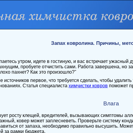
Запах ковролина. Причины, мет
аетесь утром, идете в гостиную, и вас встречает ужасный 
хнущим, пробуете отчистить сами. Работа завершена, но з
лохо пахнет? Как это произошло?"
 источников первое, что требуется сделать, чтобы удалить
нованиях. Статья специалиста
химчистки ковров
поможет пр
Влага
ует росту клещей, вредителей, вызывающих симптомы аллер
ажный, ковер может заплесневеть. Проверьте систему конд
авиться от запаха, необходимо правильно высушить. Може
й за рамки бюджета.