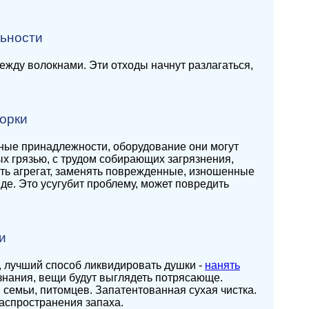
ьности
жду волокнами. Эти отходы начнут разлагаться,
орки
зные принадлежности, оборудование они могут
х грязью, с трудом собирающих загрязнения,
ть агрегат, заменять поврежденные, изношенные
де. Это усугубит проблему, может повредить
и
, лучший способ ликвидировать душки -
нанять
знания, вещи будут выглядеть потрясающе.
семьи, питомцев. Запатентованная сухая чистка.
аспространения запаха.