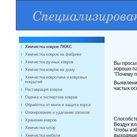
Химчистка ковров ЛЮКС
Химчистка ковров на фабрике
Химчистка ручных ковров
Вы просып
хорошо па
Химчистка ковров на дому
"Почему п
Химчистка ковролина и ковровых
покрытий
Выявление
частых ос
Реставрация ковров
Оценка и экспертиза ковров
Обработка от моли и защита ворса
Озонирование и удаление запахов
Способств
Хранение ковров
Воздух вл
Химчистка штор
Чтобы изб
выходяще
Химчистка мебели