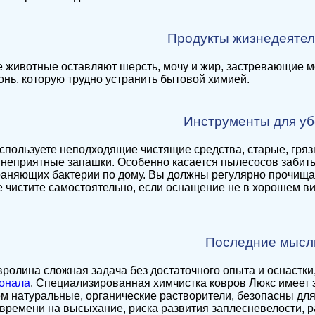
Продукты жизнедеятел
животные оставляют шерсть, мочу и жир, застревающие ме
онь, которую трудно устранить бытовой химией.
Инструменты для уб
спользуете неподходящие чистящие средства, старые, гря
неприятные запашки. Особенно касается пылесосов забиты
аняющих бактерии по дому. Вы должны регулярно прочища
е чистите самостоятельно, если оснащение не в хорошем ви
Последние мысл
вролина сложная задача без достаточного опыта и оснастки
онала
. Специализированная химчистка ковров Люкс имеет 
 натуральные, органические растворители, безопасны для 
времени на высыхание, риска развития заплесневелости, р