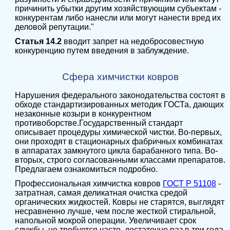
причинить убытки другим хозяйствующим субъектам -
конкурентам либо нанесли или могут нанести вред их
деловой репутации."
Статья 14.2
вводит запрет на недобросовестную
конкуренцию путем введения в заблуждение.
Сфера химчистки ковров
Нарушения федерального законодательства состоят в
обходе стандартизированных методик ГОСТа, дающих
незаконные козыри в конкурентном
противоборстве.
Государственный стандарт
описывает
процедуры химической чистки
. Во-первых,
они проходят в стационарных фабричных комбинатах
в аппаратах замкнутого цикла барабанного типа. Во-
вторых, строго согласованными классами препаратов.
Предлагаем ознакомиться подробно.
Профессиональная химчистка ковров
ГОСТ Р 51108
-
затратная, самая деликатная очистка средой
органических жидкостей. Ковры не старятся, выглядят
несравненно лучше, чем после жесткой стиральной,
напольной мокрой операции. Увеличивает срок
службы, не требуется часто, достаточно раз в три года