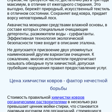
максимум, в отличие от ежегодного стирания. Это
выгодно, бережёт природный, искусственный текстиль
в отличном состоянии. Сохраняет вид ковра, придает
ворсу неповторимый лоск.
Аквачистка моющими средствами влажной основы, в
составе которых специальные очищающие
детергенты, разжижители воды - сурфактанты.
Эффективная технология экологической
безопасности тоже входит в описание эталона.
Не допускается присвоение двух упомянутых
наименований другим вариантам очищения. К
сожалению, многие исполнители предпочитают
называть обходные пути химчисткой, допуская
грубейшие нарушения правил предоставление услуг.
Цена химчистки ковров - фактор нечестной
борьбы
Стоимость правильной
химчистки ковров
органическими растворителями
в несколько раз
превышает ценник мойки-стирки, что становится
лакомым кусочком для организаций, стремящихся