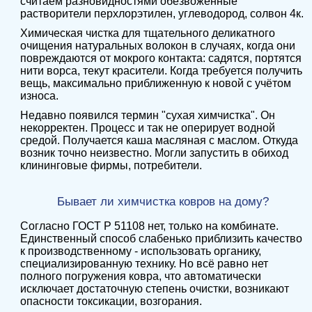
считаем разновидностями обезвоженные
растворители перхлорэтилен, углеводород, солвон 4к.
Химическая чистка для тщательного деликатного
очищения натуральных волокон в случаях, когда они
повреждаются от мокрого контакта: садятся, портятся
нити ворса, текут красители. Когда требуется получить
вещь, максимально приближенную к новой с учётом
износа.
Недавно появился термин "сухая химчистка". Он
некорректен. Процесс и так не оперирует водной
средой. Получается каша масляная с маслом. Откуда
возник точно неизвестно. Могли запустить в обиход
клининговые фирмы, потребители.
Бывает ли химчистка ковров на дому?
Согласно ГОСТ Р 51108 нет, только на комбинате.
Единственный способ слабенько приблизить качество
к производственному - использовать органику,
специализированную технику. Но всё равно нет
полного погружения ковра, что автоматически
исключает достаточную степень очистки, возникают
опасности токсикации, возгорания.