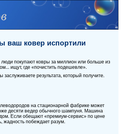
бы ваш ковер испортили
 люди покупают ковры за миллион или больше из
м... ищут, где «почистить подешевле».
ы заслуживаете результата, который получите.
углеводородов на стационарной фабрике может
ороже десяти ведер обычного шампуня. Машина
 дом. Если обещают «премиум-сервис» по цене
ь, жадность побеждает разум.