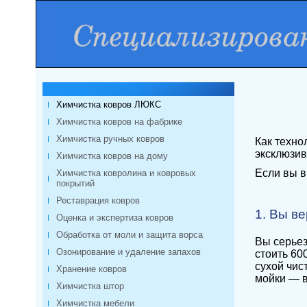
Химчистка ковров ЛЮКС
Химчистка ковров на фабрике
Химчистка ручных ковров
Как техно
эксклюзив
Химчистка ковров на дому
Если вы в
Химчистка ковролина и ковровых
покрытий
Реставрация ковров
1. Вы ве
Оценка и экспертиза ковров
Обработка от моли и защита ворса
Вы серьез
Озонирование и удаление запахов
стоить 60
сухой чис
Хранение ковров
мойки — в
Химчистка штор
Химчистка мебели