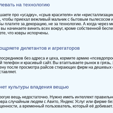
плевать на технологию
шаете про «усадку», «срыв красителя» или «кристаллизацию
, чтобы приехал вежливый мальчик с бытовым пылесосом и
Вы платите за декорацию, не за технологию. А когда через 
 вы начинаете винить всех вокруг, кроме собственной бесп
ете, что ковры испорчены.
оощряете дилетантов и агрегаторов
осредников без адреса и цеха, кормите армию «псевдопро
 телефон и красивый сайт. Вы втаптываете рынок в грязь
ену после просмотра райсов стирающих фирм на дешевых с
ставляет.
с нет культуры владения вещью
рогую вещь недостаточно. Нужно иметь интеллект правильно
овра случайным людям с Авито, Яндекс Услуг или фирме бе
ценности, а временный пользователь, который её добивает.