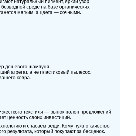
гают натуральный пигмент, яркий узор
 безводной среде на базе органических
танется мягким, а цвета — сочными.
дер дешевого шампуня.
ий агрегат, а не пластиковый пылесос.
вашего ковра.
ду жесткого текстиля — рынок полон предложений
ает ценность своих инвестиций.
ехнологию и спасаем вещи. Кому нужно качество
о результата, который покупают за бесценок.