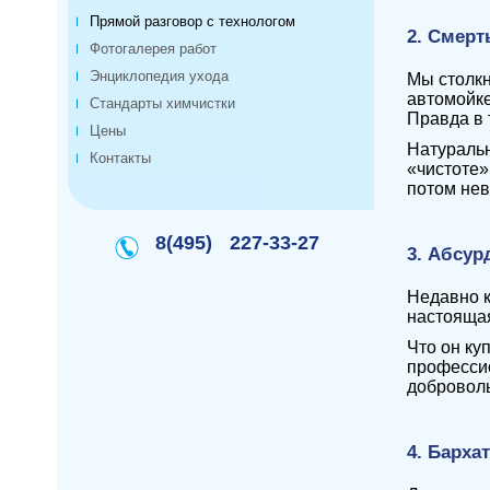
Прямой разговор с технологом
2. Смер
Фотогалерея работ
Энциклопедия ухода
Мы столкн
автомойке
Стандарты химчистки
Правда в 
Цены
Натуральн
Контакты
«чистоте»
потом не
8(495)
227-33-27
3. Абсур
Недавно к
настояща
Что он ку
профессио
доброволь
4. Барха