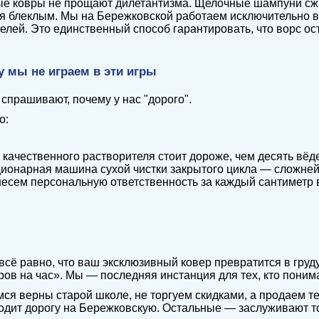
е ковры не прощают дилетантизма. Щелочные шампуни сжи
я блеклым. Мы на Бережковской работаем исключительно в
елей. Это единственный способ гарантировать, что ворс ос
у мы не играем в эти игры
 спрашивают, почему у нас "дорого".
о:
 качественного растворителя стоит дороже, чем десять вё
ионарная машина сухой чистки закрытого цикла — сложнейш
есем персональную ответственность за каждый сантиметр 
всё равно, что ваш эксклюзивный ковер превратится в гру
ров на час». Мы — последняя инстанция для тех, кто поним
ся верны старой школе, не торгуем скидками, а продаем т
одит дорогу на Бережковскую. Остальные — заслуживают тог