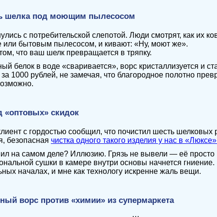
ть шелка под моющим пылесосом
улись с потребительской слепотой. Люди смотрят, как их ко
 или бытовым пылесосом, и кивают: «Ну, моют же».
том, что ваш шелк превращается в тряпку.
ый белок в воде «сваривается», ворс кристаллизуется и ст
 за 1000 рублей, не замечая, что благородное полотно пре
возможно.
д «оптовых» скидок
лиент с гордостью сообщил, что почистил шесть шелковых р
я, безопасная
чистка одного такого изделия у нас в «Люксе»
пил на самом деле? Иллюзию. Грязь не вывели — её просто 
нальной сушки в камере внутри основы начнется гниение.
ных началах, и мне как технологу искренне жаль вещи.
тный ворс против «химии» из супермаркета