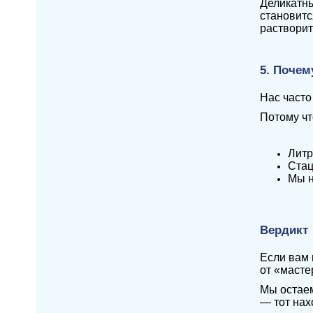
Деликатны
становитс
растворит
5. Почем
Нас часто
Потому чт
Литр
Стац
Мы н
Вердикт
Если вам 
от «масте
Мы остаем
— тот нах