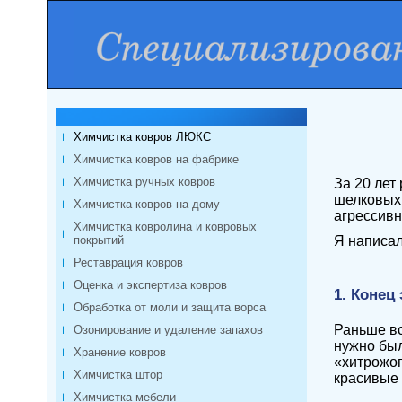
Химчистка ковров ЛЮКС
Химчистка ковров на фабрике
Химчистка ручных ковров
За 20 лет
шелковых 
Химчистка ковров на дому
агрессивн
Химчистка ковролина и ковровых
покрытий
Я написал
Реставрация ковров
Оценка и экспертиза ковров
1. Конец
Обработка от моли и защита ворса
Раньше вс
Озонирование и удаление запахов
нужно был
Хранение ковров
«хитрожоп
Химчистка штор
красивые 
Химчистка мебели