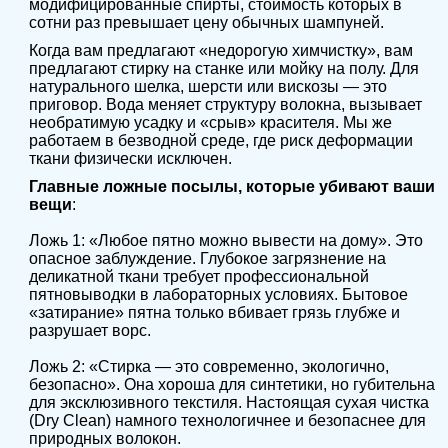
модифицированные спирты, стоимость которых в
сотни раз превышает цену обычных шампуней.
Когда вам предлагают «недорогую химчистку», вам
предлагают стирку на станке или мойку на полу. Для
натурального шелка, шерсти или вискозы — это
приговор. Вода меняет структуру волокна, вызывает
необратимую усадку и «срыв» красителя. Мы же
работаем в безводной среде, где риск деформации
ткани физически исключен.
Главные ложные посылы, которые убивают ваши
вещи
:
Ложь 1: «Любое пятно можно вывести на дому». Это
опасное заблуждение. Глубокое загрязнение на
деликатной ткани требует профессиональной
пятновыводки в лабораторных условиях. Бытовое
«затирание» пятна только вбивает грязь глубже и
разрушает ворс.
Ложь 2: «Стирка — это современно, экологично,
безопасно». Она хороша для синтетики, но губительна
для эксклюзивного текстиля. Настоящая сухая чистка
(Dry Clean) намного технологичнее и безопаснее для
природных волокон.