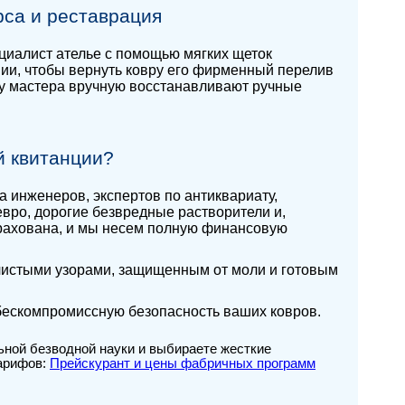
рса и реставрация
циалист ателье с помощью мягких щеток
нии, чтобы вернуть ковру его фирменный перелив
ху мастера вручную восстанавливают ручные
й квитанции?
а инженеров, экспертов по антиквариату,
ро, дорогие безвредные растворители и,
трахована, и мы несем полную финансовую
чистыми узорами, защищенным от моли и готовым
бескомпромиссную безопасность ваших ковров.
ьной безводной науки и выбираете жесткие
тарифов:
Прейскурант и цены фабричных программ