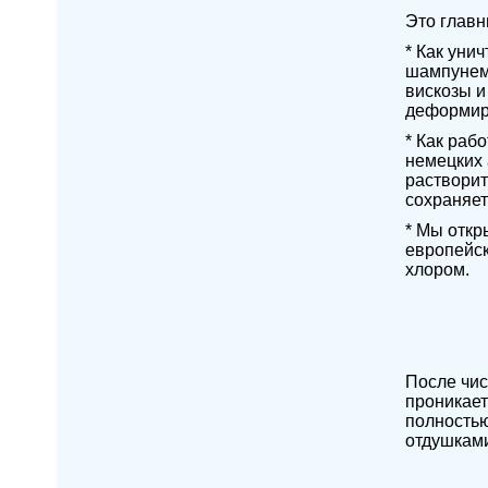
Это главн
* Как уни
шампунем,
вискозы и
деформир
* Как раб
немецких 
растворит
сохраняет
* Мы откр
европейск
хлором.
После чис
проникает
полностью
отдушками