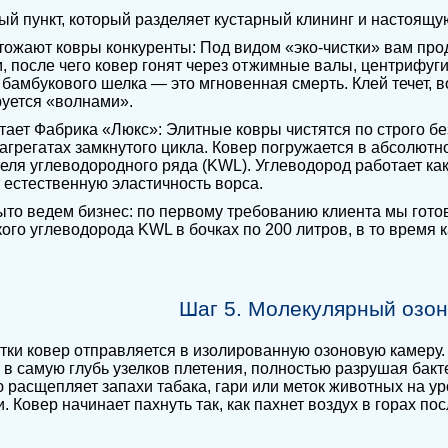
ый пункт, который разделяет кустарный клининг и настоящ
чтожают ковры конкуренты: Под видом «эко-чистки» вам п
 после чего ковер гонят через отжимные валы, центрифуги
 бамбукового шелка — это мгновенная смерть. Клей течет, в
уется «волнами».
отает Фабрика «Люкс»: Элитные ковры чистятся по строго 
агрегатах замкнутого цикла. Ковер погружается в абсолютн
еля углеводородного ряда (KWL). Углеводород работает как
 естественную эластичность ворса.
ыто ведем бизнес: по первому требованию клиента мы гото
ого углеводорода KWL в бочках по 200 литров, в то время 
Шаг 5. Молекулярный озон
тки ковер отправляется в изолированную озоновую камеру
 в самую глубь узелков плетения, полностью разрушая бакт
 расщепляет запахи табака, гари или меток животных на у
. Ковер начинает пахнуть так, как пахнет воздух в горах пос