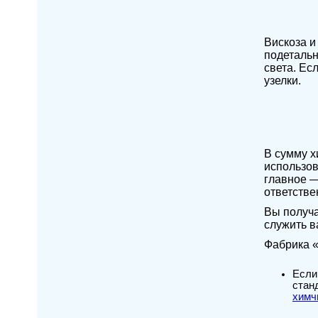
Вискоза и
подетальн
света. Ес
узелки.
В сумму х
использов
главное —
ответстве
Вы получа
служить в
Фабрика «
Если
стан
химч