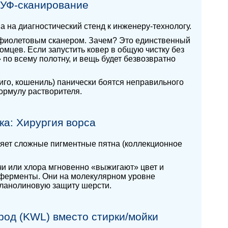
 УФ-сканирование
 на диагностический стенд к инженеру-технологу.
афиолетовым сканером. Зачем? Это единственный
мцев. Если запустить ковер в общую чистку без
 по всему полотну, и вещь будет безвозвратно
диго, кошениль) панически боятся неправильного
ормулу растворителя.
ка: Хирургия ворса
аляет сложные пигментные пятна (коллекционное
чи или хлора мгновенно «выжигают» цвет и
 ферменты. Они на молекулярном уровне
 ланолиновую защиту шерсти.
род (KWL) вместо стирки/мойки