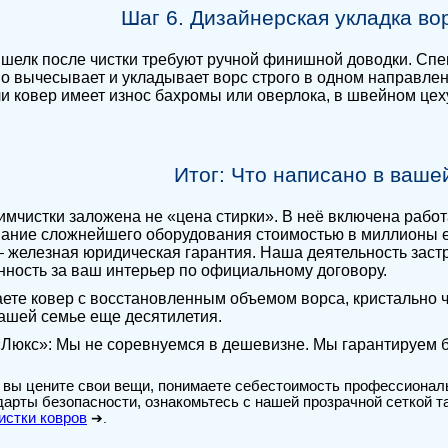
Шаг 6. Дизайнерская укладка во
 шелк после чистки требуют ручной финишной доводки. Спе
о вычесывает и укладывает ворс строго в одном направле
ли ковер имеет износ бахромы или оверлока, в швейном це
Итог: Что написано в ваше
имчистки заложена не «цена стирки». В неё включена работ
ание сложнейшего оборудования стоимостью в миллионы ев
 железная юридическая гарантия. Наша деятельность зас
нность за ваш интерьер по официальному договору.
ете ковер с восстановленным объемом ворса, кристально 
ашей семье еще десятилетия.
Люкс»: Мы не соревнуемся в дешевизне. Мы гарантируем 
 вы цените свои вещи, понимаете себестоимость профессионал
дарты безопасности, ознакомьтесь с нашей прозрачной сеткой 
истки ковров
➔.