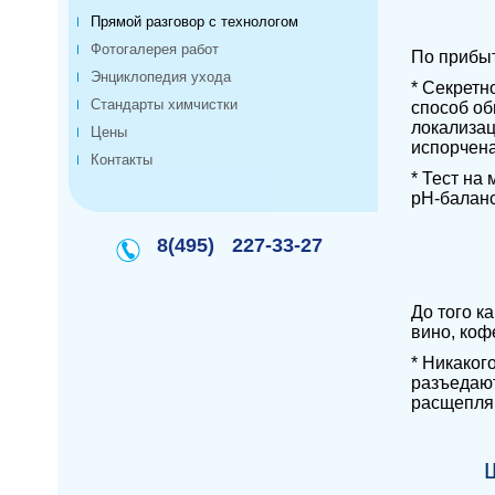
Прямой разговор с технологом
Фотогалерея работ
По прибыт
Энциклопедия ухода
* Секретн
Стандарты химчистки
способ об
локализац
Цены
испорчен
Контакты
* Тест на
pH-баланс
8(495)
227-33-27
До того к
вино, кофе
* Никаког
разъедают
расщепляю