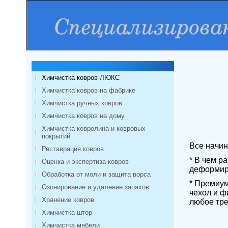
Химчистка ковров ЛЮКС
Химчистка ковров на фабрике
Химчистка ручных ковров
Химчистка ковров на дому
Химчистка ковролина и ковровых
покрытий
Все начин
Реставрация ковров
* В чем р
Оценка и экспертиза ковров
деформир
Обработка от моли и защита ворса
* Премиум
Озонирование и удаление запахов
чехол и ф
Хранение ковров
любое тре
Химчистка штор
Химчистка мебели