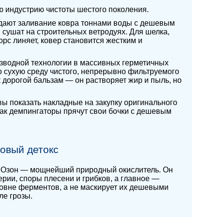
ую индустрию чистоты шестого поколения.
родают заливание ковра тоннами воды с дешевым
 сушат на строительных ветродуях. Для шелка,
орс линяет, ковер становится жестким и
безводной технологии в массивных герметичных
о сухую среду чистого, непрерывно фильтруемого
 дорогой бальзам — он растворяет жир и пыль, но
вы показать накладные на закупку оригинального
как демпингаторы прячут свои бочки с дешевым
овый детокс
. Озон — мощнейший природный окислитель. Он
ерии, споры плесени и грибков, а главное —
ровне ферментов, а не маскирует их дешевыми
ле грозы.