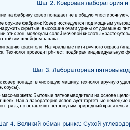
Шаг 2. Ковровая лаборатория и
ии на фабрику ковер попадает не в общую «постирочную», а
ое оружие фабрики: Ковер исследуется под мощным ультр
наружить скрытые, высохшие очаги урины от домашних пито
ии этих зон, молекулы солей мочевой кислоты «растекутся»
а стойким шлейфом запаха.
 миграцию красителя: Натуральные нити ручного окраса (ин
а. Технолог проводит ph-тест, подбирая индивидуальную ф
Шаг 3. Лабораторная пятновывод
ак ковер попадет в чистящую машину, технолог вручную уд
, соусы).
о масс-маркета: Бытовые пятновыводители на основе щело
 шелк. Наша лаборатория использует таргетные немецкие
т грязь, но оставляют нетронутым природный краситель и
Шаг 4. Великий обман рынка: Сухой углеводо