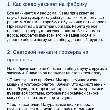
1. Как ковер уезжает на фабрику
Всё начинается у вас дома. К вам приезжает не
случайный курьер из службы доставки, которому всё
равно, что везти — коробку с обувью или антиквариат.
Приезжает наша штатная бригада. Ребята умеют
правильно свернуть тяжелое полотно без заломов
ворса, аккуратно вынести его, не задев косяки и
дорогие обои, и погрузить в оборудованный фургон.
2. Световой чек-ап и проверка на
прочность
На фабрике ковер не бросают в общую кучу с другими
заказами. Сначала он попадает на стол к технологу.
* Поиск скрытых проблем. Мы просвечиваем ковер
мощным ультрафиолетом. Зачем? Это единственный
способ увидеть старые застарелые пятна урины или
въевшиеся составы, которые при обычной стирке
могут безвозвратно испортить цвет.
* Тест красителей. Натуральный шелк и шерсть
ручного окраса (где использовались индиго или