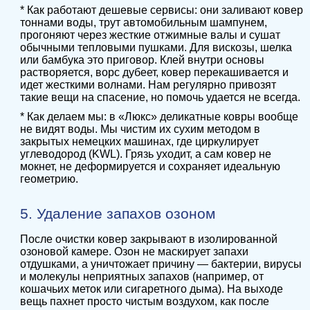
* Как работают дешевые сервисы: они заливают ковер
тоннами воды, трут автомобильным шампунем,
прогоняют через жесткие отжимные валы и сушат
обычными тепловыми пушками. Для вискозы, шелка
или бамбука это приговор. Клей внутри основы
растворяется, ворс дубеет, ковер перекашивается и
идет жесткими волнами. Нам регулярно привозят
такие вещи на спасение, но помочь удается не всегда.
* Как делаем мы: в «Люкс» деликатные ковры вообще
не видят воды. Мы чистим их сухим методом в
закрытых немецких машинах, где циркулирует
углеводород (KWL). Грязь уходит, а сам ковер не
мокнет, не деформируется и сохраняет идеальную
геометрию.
5. Удаление запахов озоном
После очистки ковер закрывают в изолированной
озоновой камере. Озон не маскирует запахи
отдушками, а уничтожает причину — бактерии, вирусы
и молекулы неприятных запахов (например, от
кошачьих меток или сигаретного дыма). На выходе
вещь пахнет просто чистым воздухом, как после