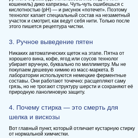
кошениль) дико капризны. Чуть-чуть ошибешься с
кислотностью (pH) — и рисунок «потечет». Поэтому
технолог капает специальный состав на незаметный
участок и смотрит, как ведут себя нити. Только после
этого пишется рецептура чистки.
3. Ручное выведение пятен
Никаких автоматических щеток на этапе. Пятна от
хорошего вина, кофе, ягод или соусов технолог
убирает вручную, буквально по миллиметру. Мы не
покупаем дешевую химию из масс-маркета. В
лаборатории используются немецкие ферментные
составы. Они работают точечно: расщепляют саму
грязь, но не трогают структуру шерсти и сохраняют её
природную ланолиновую защиту.
4. Почему стирка — это смерть для
шелка и вискозы
Вот главный пункт, который отличает кустарную стирку
от нормальной химчистки.