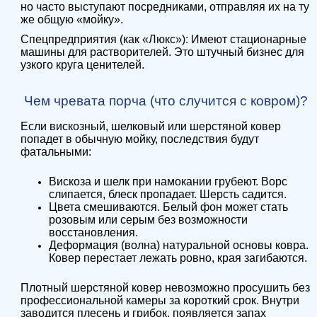
но часто выступают посредниками, отправляя их на ту
же общую «мойку».
Спецпредприятия (как «Люкс»): Имеют стационарные
машины для растворителей. Это штучный бизнес для
узкого круга ценителей.
Чем чревата порча (что случится с ковром)?
Если вискозный, шелковый или шерстяной ковер
попадет в обычную мойку, последствия будут
фатальными:
Вискоза и шелк при намокании грубеют. Ворс
слипается, блеск пропадает. Шерсть садится.
Цвета смешиваются. Белый фон может стать
розовым или серым без возможности
восстановления.
Деформация (волна) натуральной основы ковра.
Ковер перестает лежать ровно, края загибаются.
Плотный шерстяной ковер невозможно просушить без
профессиональной камеры за короткий срок. Внутри
заводится плесень и грибок, появляется запах