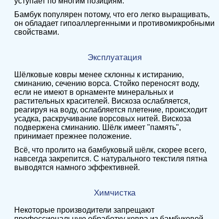
уступает по многим позициям.
Бамбук популярен потому, что его легко выращивать,
он обладает гипоаллергенными и противомикробными
свойствами.
Эксплуатация
Шёлковые ковры менее склонны к истиранию,
сминанию, сечению ворса. Стойко переносят воду,
если не имеют в орнаменте минеральных и
растительных красителей. Вискоза ослабляется,
реагируя на воду, ослабляется плетение, происходит
усадка, раскручивание ворсовых нитей. Вискоза
подвержена сминанию. Шёлк имеет "память",
принимает прежнее положение.
Всё, что пролито на бамбуковый шёлк, скорее всего,
навсегда закрепится. С натурального текстиля пятна
выводятся намного эффективней.
Химчистка
Некоторые производители запрещают
профессиональную обработку ковра из бамбуковой